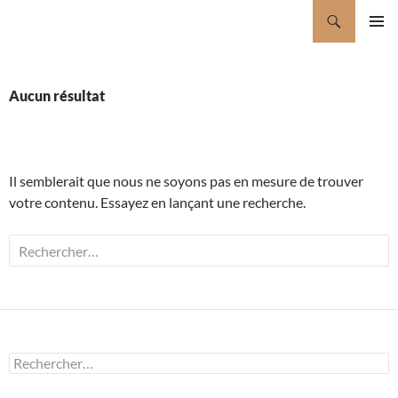
Aller
Recherche
pelloux&lee luthier à Grenoble
au
MENU
contenu
PRINCI
Aucun résultat
Il semblerait que nous ne soyons pas en mesure de trouver
votre contenu. Essayez en lançant une recherche.
Rechercher :
Rechercher :