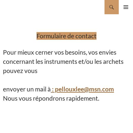
Aller
Recherche
pelloux&lee luthier à Grenoble
au
MENU
contenu
PRINCI
Formulaire de contact
Pour mieux cerner vos besoins, vos envies
concernant les instruments et/ou les archets
pouvez vous
envoyer un mail à
: pellouxlee@msn.com
Nous vous répondrons rapidement.