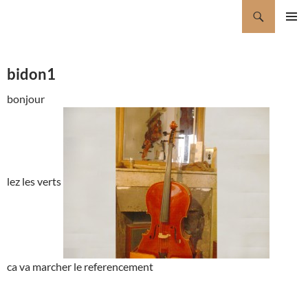
Aller
Recherche
pelloux&lee luthier à Grenoble
au
MENU
contenu
PRINCI
bidon1
bonjour
lez les verts
ca va marcher le referencement